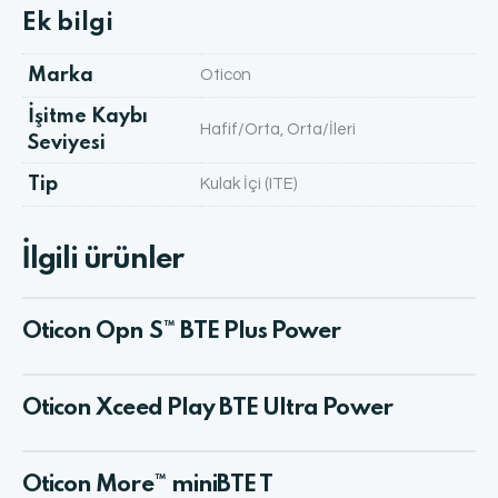
Ek bilgi
Marka
Oticon
İşitme Kaybı
Hafif/Orta, Orta/İleri
Seviyesi
Tip
Kulak İçi (ITE)
İlgili ürünler
Oticon Opn S™ BTE Plus Power
Oticon Xceed Play BTE Ultra Power
Oticon More™ miniBTE T