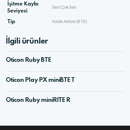
İşitme Kaybı
İleri/Çok İleri
Seviyesi
Tip
Kulak Arkası (BTE)
İlgili ürünler
Oticon Ruby BTE
Oticon Play PX miniBTE T
Oticon Ruby miniRITE R