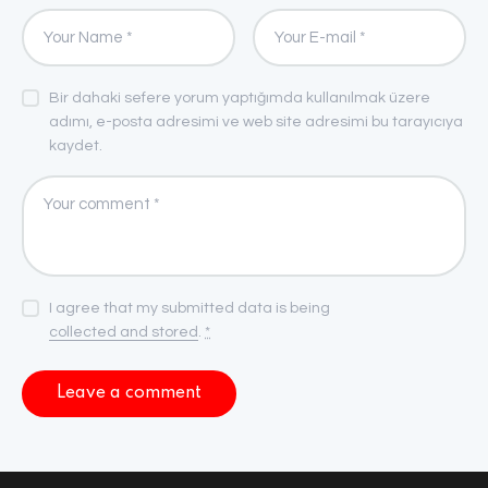
Bir dahaki sefere yorum yaptığımda kullanılmak üzere
adımı, e-posta adresimi ve web site adresimi bu tarayıcıya
kaydet.
I agree that my submitted data is being
collected and stored
.
*