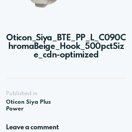
Oticon_Siya_BTE_PP_L_C090C
hromaBeige_Hook_500pctSiz
e_cdn-optimized
Published in
Oticon Siya Plus
Power
Leave a comment