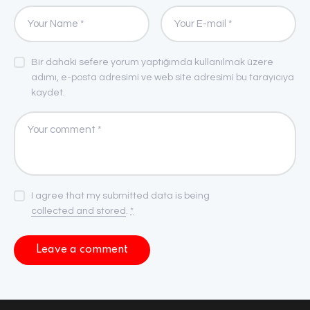
Bir dahaki sefere yorum yaptığımda kullanılmak üzere
adımı, e-posta adresimi ve web site adresimi bu tarayıcıya
kaydet.
I agree that my submitted data is being
collected and stored
.
*