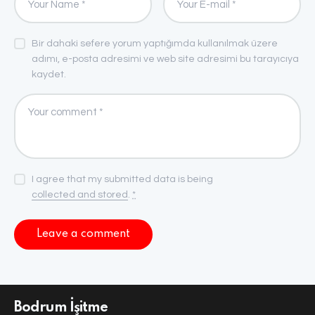
Bir dahaki sefere yorum yaptığımda kullanılmak üzere
adımı, e-posta adresimi ve web site adresimi bu tarayıcıya
kaydet.
I agree that my submitted data is being
collected and stored
.
*
Bodrum İşitme