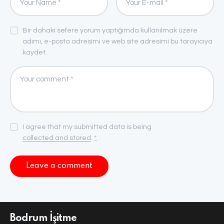
Bir dahaki sefere yorum yaptığımda kullanılmak üzere
adımı, e-posta adresimi ve web site adresimi bu tarayıcıya
kaydet.
I agree that my submitted data is being
collected and stored
.
*
Bodrum İşitme