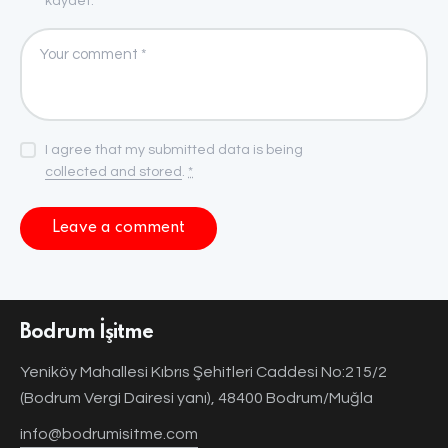
kaydet.
I agree that my submitted data is being
collected and stored
.
*
Bodrum İşitme
Yeniköy Mahallesi Kıbrıs Şehitleri Caddesi No:215/2
(Bodrum Vergi Dairesi yanı), 48400 Bodrum/Muğla
info@bodrumisitme.com