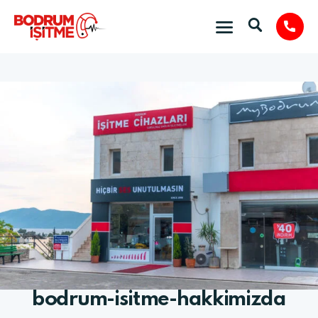
bodrum-isitme-hakkimizda