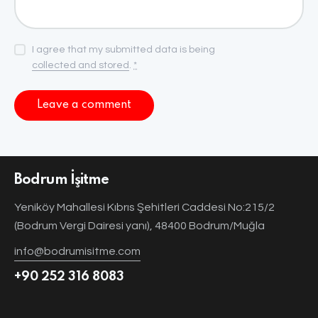
I agree that my submitted data is being
collected and stored
.
*
Bodrum İşitme
Yeniköy Mahallesi Kıbrıs Şehitleri Caddesi No:215/2
(Bodrum Vergi Dairesi yanı), 48400 Bodrum/Muğla
info@bodrumisitme.com
+90 252 316 8083