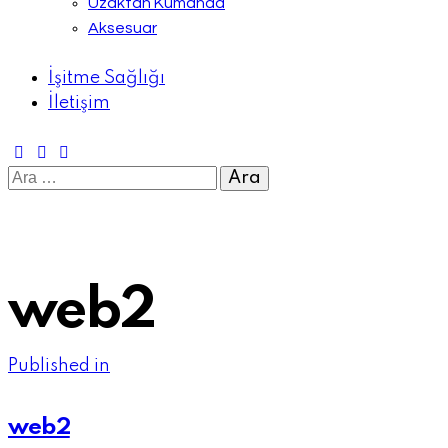
Uzaktan Kumanda
Aksesuar
İşitme Sağlığı
İletişim
Arama:
web2
Yazı
Previous
Published in
post:
dolaşımı
web2