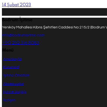
14 Şubat 2023
Bodrum İşitme
Yeniköy Mahallesi Kıbrıs Şehitleri Caddesi No:215/2 (Bodrum 
info@bodrumisitme.com
+90 252 316 8083
Menü
Ana Sayfa
Kurumsal
İşitme Cihazları
Aksesuarlar
İşitme Sağlığı
İletişim